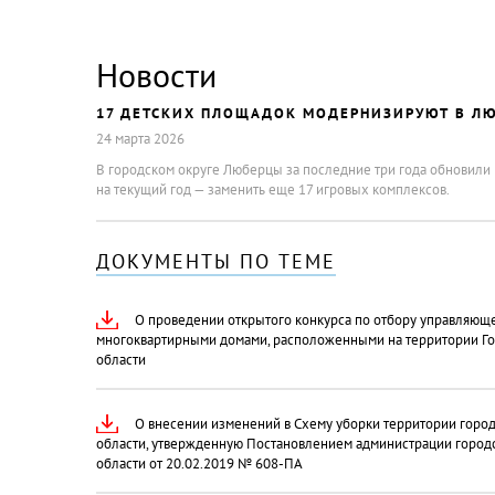
Новости
17 ДЕТСКИХ ПЛОЩАДОК МОДЕРНИЗИРУЮТ В ЛЮ
24 марта 2026
В городском округе Люберцы за последние три года обновили 
на текущий год — заменить еще 17 игровых комплексов.
ДОКУМЕНТЫ ПО ТЕМЕ
О проведении открытого конкурса по отбору управляющ
многоквартирными домами, расположенными на территории Г
области
О внесении изменений в Схему уборки территории горо
области, утвержденную Постановлением администрации город
области от 20.02.2019 № 608-ПА