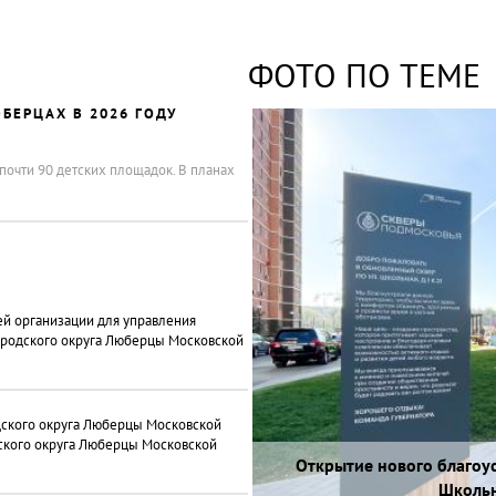
ФОТО ПО ТЕМЕ
БЕРЦАХ В 2026 ГОДУ
почти 90 детских площадок. В планах
ей организации для управления
ородского округа Люберцы Московской
дского округа Люберцы Московской
ского округа Люберцы Московской
Ход работ по реконструкци
Встреча с жителями по воп
Встреча с жителями д. 16 
Встреча с жителями в форм
Встреча с жителями в форм
Открытие нового благоу
Открытие детской площа
Экологическая акция «Де
Проверка хода ра
Открытие сквера
лесопарка вбли
территор
благоуст
Школьн
д