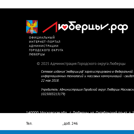
ОФИЦИАЛЬНЫЙ
ИНТЕРНЕТ-ПОРТАЛ
АДМИНИСТРАЦИИ
ГОРОДСКОГО ОКРУГА
ЛЮБЕРЦЫ
2025 Администрация Городского округа Люберцы
Сетевое издание "люберцы.рф" зарегистрировано в Федеральной с
информационных технологий и массовых коммуникаций - свиде
22 мая 2018.
Учредитель: Администрация Городской округ Люберцы Московск
1025003213179)
Главный редактор Колмыкова М.Е.
140000, Московская обл., г. Люберцы, ул. Октябрьский пр-кт, д. 
Тел.
8-498-732-80-08
, доб. 246