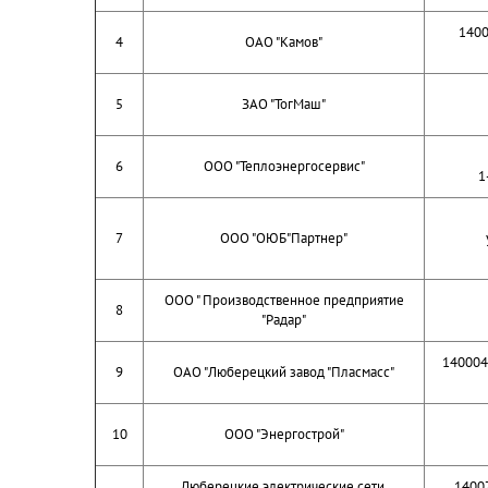
1400
4
ОАО "Камов"
5
ЗАО "ТогМаш"
6
ООО "Теплоэнергосервис"
1
7
ООО "ОЮБ"Партнер"
ООО " Производственное предприятие
8
"Радар"
140004
9
ОАО "Люберецкий завод "Пласмасс"
10
ООО "Энергострой"
Люберецкие электрические сети,
1400