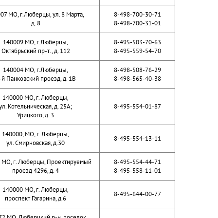
07 МО, г.Люберцы, ул. 8 Марта,
8-498-700-30-71
д. 8
8-498-700-31-01
140009 МО, г.Люберцы,
8-495-503-70-63
Октябрьский пр-т., д. 112
8-495-559-54-70
140004 МО, г.Люберцы,
8-498-508-76-29
-й Панковский проезд, д. 1В
8-498-565-40-38
140000 МО, г. Люберцы,
ул. Котельническая, д. 25А;
8-495-554-01-87
Урицкого, д. 3
140000, МО, г. Люберцы,
8-495-554-13-11
ул. Смирновская, д.30
 МО, г. Люберцы, Проектируемый
8-495-554-44-71
проезд 4296, д. 4
8-495-558-11-01
140000 МО, г. Люберцы,
8-495-644-00-77
проспект Гагарина, д.6
72 МО, Люберцкий р-н, поселок