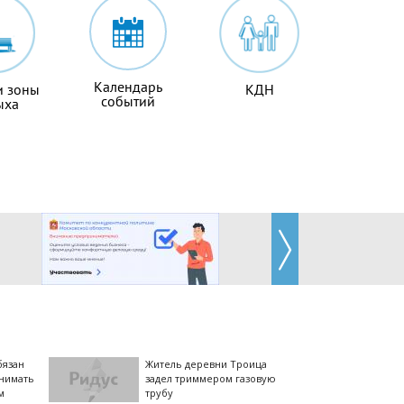
Календарь
и зоны
КДН
событий
ыха
бязан
Житель деревни Троица
днимать
задел триммером газовую
м
трубу