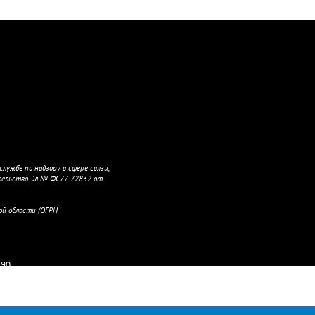
лужбе по надзору в сфере связи,
тельство Эл № ФС77-72832 от
ой области (ОГРН
190