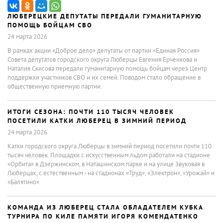
ЛЮБЕРЕЦКИЕ ДЕПУТАТЫ ПЕРЕДАЛИ ГУМАНИТАРНУЮ
ПОМОЩЬ БОЙЦАМ СВО
24 марта 2026
В рамках акции «Доброе дело» депутаты от партии «Единая Россия»
Совета депутатов городского округа Люберцы Евгения Ерченкова и
Наталия Скисова передали гуманитарную помощь бойцам через Центр
поддержки участников СВО и их семей. Поводом стало обращение в
общественную приемную партии.
ИТОГИ СЕЗОНА: ПОЧТИ 110 ТЫСЯЧ ЧЕЛОВЕК
ПОСЕТИЛИ КАТКИ ЛЮБЕРЕЦ В ЗИМНИЙ ПЕРИОД
24 марта 2026
Катки городского округа Люберцы в зимний период посетили почти 110
тысяч человек. Площадки с искусственным льдом работали на стадионе
«Орбита» в Дзержинском, в Наташинском парке и на улице Звуковая в
Люберцах, с естественным - на стадионах «Труд», «Электрон», «Урожай» и
«Балятино».
КОМАНДА ИЗ ЛЮБЕРЕЦ СТАЛА ОБЛАДАТЕЛЕМ КУБКА
ТУРНИРА ПО КИЛЕ ПАМЯТИ ИГОРЯ КОМЕНДАТЕНКО