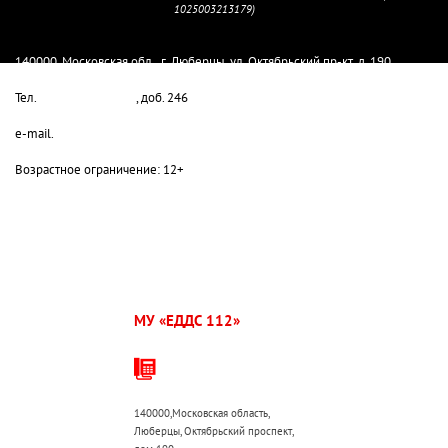
1025003213179)
Главный редактор Колмыкова М.Е.
140000, Московская обл., г. Люберцы, ул. Октябрьский пр-кт, д. 190
Тел.
8-498-732-80-08
, доб. 246
e-mail.
lyuber-pressa@yandex.ru
Возрастное ограничение: 12+
МУ «ЕДДС 112»
г.о.
Люберцы:
+7 (495) 503-30-00
140000,Московская область,
Люберцы, Октябрьский проспект,