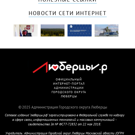
НОВОСТИ СЕТИ ИНТЕРНЕТ
На
Спасенные
Путин
ВС
Камчатке
пилоты
упростил
РФ
суд
Cessna
присвоение
на
поставил
рассказали,
воинских
Добропо
точку
как
званий
направл
в
выживали
добровольцам
отразил
споре
в
более
родителей
тайге
71
за
среди
контрат
компенсацию
диких
гибели
зверей
сына
ОФИЦИАЛЬНЫЙ
ИНТЕРНЕТ-ПОРТАЛ
АДМИНИСТРАЦИИ
ГОРОДСКОГО ОКРУГА
ЛЮБЕРЦЫ
2025 Администрация Городского округа Люберцы
Сетевое издание "люберцы.рф" зарегистрировано в Федеральной службе по надзору
в сфере связи, информационных технологий и массовых коммуникаций -
свидетельство Эл № ФС77-72832 от 22 мая 2018.
Учредитель: Администрация Городской округ Люберцы Московской области (ОГРН