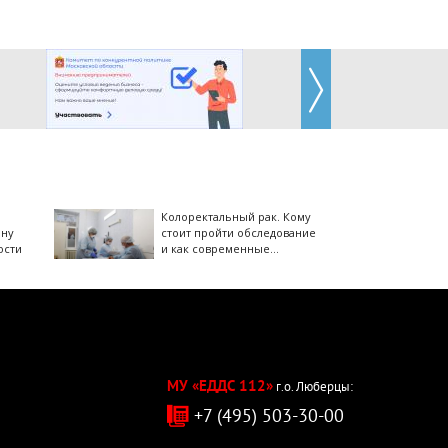
Колоректальный рак. Кому
ину
стоит пройти обследование
ости
и как современные
технологии помогают
победить недуг?
МУ «ЕДДС 112»
г.о. Люберцы:
+7 (495) 503-30-00