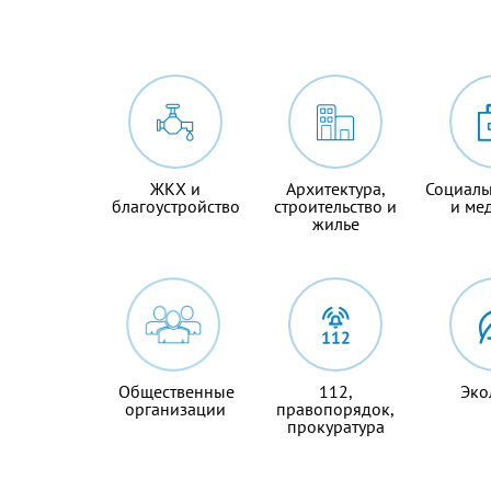
ЖКХ и
Архитектура,
Социаль
благоустройство
строительство и
и ме
жилье
Общественные
112,
Эко
организации
правопорядок,
прокуратура