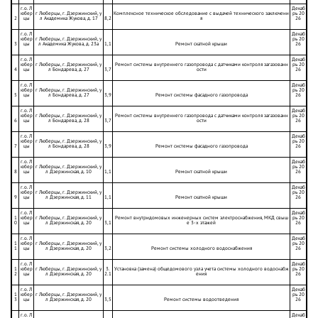
г.о. Л
Декаб
юбер
г Люберцы, г. Дзержинский, у
Комплексное техническое обследование с выдачей технического заключени
рь 20
2
цы
л Академика Жукова, д. 17
8,2
я
26
г.о. Л
Декаб
юбер
г Люберцы, г. Дзержинский, у
рь 20
3
цы
л Академика Жукова, д. 23а
1,1
Ремонт скатной крыши
26
г.о. Л
Декаб
юбер
г Люберцы, г. Дзержинский, у
Ремонт системы внутреннего газопровода с датчиками контроля загазованн
рь 20
4
цы
л Бондарева, д. 27
3,7
ости
26
г.о. Л
Декаб
юбер
г Люберцы, г. Дзержинский, у
рь 20
5
цы
л Бондарева, д. 27
3,9
Ремонт системы фасадного газопровода
26
г.о. Л
Декаб
юбер
г Люберцы, г. Дзержинский, у
Ремонт системы внутреннего газопровода с датчиками контроля загазованн
рь 20
6
цы
л Бондарева, д. 28
3,7
ости
26
г.о. Л
Декаб
юбер
г Люберцы, г. Дзержинский, у
рь 20
7
цы
л Бондарева, д. 28
3,9
Ремонт системы фасадного газопровода
26
г.о. Л
Декаб
юбер
г Люберцы, г. Дзержинский, у
рь 20
8
цы
л Дзержинская, д. 10
1,1
Ремонт скатной крыши
26
г.о. Л
Декаб
юбер
г Люберцы, г. Дзержинский, у
рь 20
9
цы
л Дзержинская, д. 11
1,1
Ремонт скатной крыши
26
г.о. Л
Декаб
1
юбер
г Люберцы, г. Дзержинский, у
Ремонт внутридомовых инженерных систем электроснабжения, МКД свыш
рь 20
0
цы
л Дзержинская, д. 20
3,1
е 3-х этажей
26
г.о. Л
Декаб
1
юбер
г Люберцы, г. Дзержинский, у
рь 20
1
цы
л Дзержинская, д. 20
3,2
Ремонт системы холодного водоснабжения
26
г.о. Л
Декаб
1
юбер
г Люберцы, г. Дзержинский, у
3.
Установка (замена) общедомового узла учета системы холодного водоснабж
рь 20
2
цы
л Дзержинская, д. 20
2.1
ения
26
г.о. Л
Декаб
1
юбер
г Люберцы, г. Дзержинский, у
рь 20
3
цы
л Дзержинская, д. 20
3,5
Ремонт системы водоотведения
26
г.о. Л
Декаб