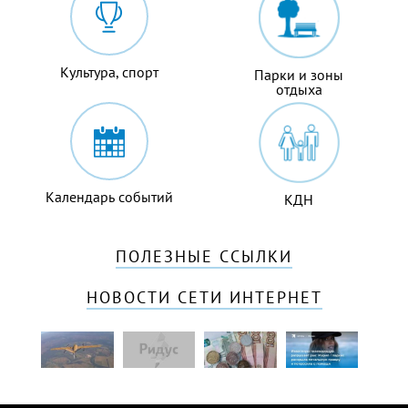
Культура, спорт
Парки и зоны
отдыха
Календарь событий
КДН
ПОЛЕЗНЫЕ ССЫЛКИ
НОВОСТИ СЕТИ ИНТЕРНЕТ
«Русский
МЧС
Завклубом
Известн
Starlink»
предупредило
в
телеве
заработал?
жителей
Башкирии
разруша
Почему
Подмосковья
семь
рак:
на
об
лет
Мария