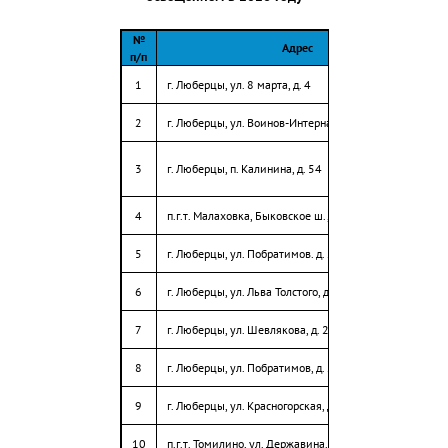
30
г.о. Люберцы, пгт. Красково, ул. Федянина, д. 3
№
Адрес
п/п
31
г.о. Люберцы, пгт. Красково, мкр. КСЗ, д. 23
1
г. Люберцы, ул. 8 марта, д. 4
32
г.о. Люберцы, пгт. Красково, мкр. КСЗ, от д. 11, до д. 16
2
г. Люберцы, ул. Воинов-Интернационалистов, д. 11
33
г.о. Люберцы, пгт. Красково, ул. Чехова от д. 13.2 до д. 13.3
3
г. Люберцы, п. Калинина, д. 54
34
г.о. Люберцы, пгт. Красково, ул. Карла Маркса, д. 2.3, д. 2.8, д. 2.10,
4
п.г.т. Малаховка, Быковское ш., д. 50
35
г.о. Люберцы, пгт. Томилино, мкр. Птицефабрика от д. 35к2 до д.5
5
г. Люберцы, ул. Побратимов. д. 27а
36
г.о. Люберцы, пгт. Томилино, ул. Пионерская от д. 24 до д. 46
6
г. Люберцы, ул. Льва Толстого, д. 31
37
г.о. Люберцы, пгт. Томилино, ул. Пионерская от д.18 до д. 20
7
г. Люберцы, ул. Шевлякова, д. 27/1
38
г.о. Люберцы, пгт Октябрьский, ул. Текстильщиков между домами 6
8
г. Люберцы, ул. Побратимов, д. 29
39
г.о. Люберцы, пгт Октябрьский, ул. Первомайская, от дома 12, до 
9
г. Люберцы, ул. Красногорская, д. 23
г.о. Люберцы, пгт Октябрьский, ул. Первомайская, от дома 12,
40
до школы 53, уч. 2
10
п.г.т. Томилино, ул. Державина, д. 2