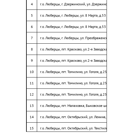
4
г.о. Люберцы, г. Дзержинский, ул. Дзержинская, д.27
27
г.о. Люберцы, д. Островцы, ул. Подмосковная, д. 12, д. 13
5
г.о. Люберцы, г. Люберцы, ул. 8 Марта, д.53
28
г.о. Люберцы, г. Дзержинский, ул. Угрешская, д. 20
6
г.о. Люберцы, г. Люберцы, ул. 8 Марта, д.53
29
г.о. Люберцы, г. Дзержинский, ул. Лермонтова, д. 23, д. 24
7
г.о. Люберцы, г. Люберцы, ул. Преображенская, д.4
30
г.о. Люберцы, г. Дзержинский, ул. Лермонтова, дд. 8, 9, 10, 11, 12
8
г.о. Люберцы, пгт. Красково, ул.2-я Заводская, д.26
31
г.о. Люберцы, г. Дзержинский, ул. Спортивная, дд. 2, 4, 6, 10
9
г.о. Люберцы, пгт. Красково, ул.2-я Заводская, д.26 (воркаут)
32
г.о. Люберцы, г. Дзержинский, ул. Спортивная, дд. 14, 15, 16, 17
10
г.о. Люберцы, пгт. Томилино, ул. Гоголя, д.25
33
г.о. Люберцы, г. Дзержинский, ул. Спортивная, дд. 18, 19, 20, 21
11
г.о. Люберцы, пгт. Томилино, ул. Гоголя, д.25
34
г.о. Люберцы, г. Дзержинский, ул. Угрешская, дд. 26, 26а, 26б, 26в
12
г.о. Люберцы, пгт. Томилино, ул. Гоголя, д.25 (воркаут)
г.о. Люберцы, г. Дзержинский, пл. Дмитрия Донского, дд. 5, 6,
35
ул. Ленина, дд. 24, 25, ул. Лесная, д. 2
13
г.о. Люберцы, пгт. Малаховка, Быковское шоссе, д.29,31 корп
14
г.о. Люберцы, пгт. Октябрьский, ул. Ленина, д.19
15
г.о. Люберцы, пгт. Октябрьский, ул. Текстильщиков, дд.6,7