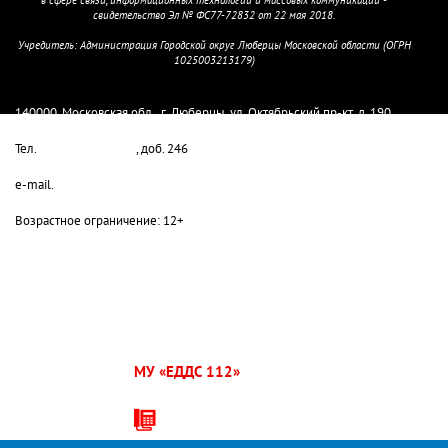
в сфере связи, информационных технологий и массовых коммуникаций -
свидетельство Эл № ФС77-72832 от 22 мая 2018.
Учредитель: Администрация Городской округ Люберцы Московской области (ОГРН
1025003213179)
Главный редактор Колмыкова М.Е.
140000, Московская обл., г. Люберцы, ул. Октябрьский пр-кт, д. 190
Тел.
8-498-732-80-08
, доб. 246
e-mail.
lyuber-pressa@yandex.ru
Возрастное ограничение: 12+
МУ «ЕДДС 112»
г.о.
Люберцы:
+7 (495) 503-30-00