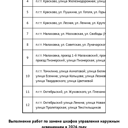
4
п.г.т. Красково, улица Железнодорожная; улица Толстого
19
г.о. Люберцы, пгт. Малаховка, Быковское шоссе д. 27
5
п.г.т. Красково, ул. Пушкина, ул. Гоголя, ул. Горького, ул. Есени
20
г.о. Люберцы, пгт. Малаховка, Быковское шоссе между д. 58 и д. 6
6
п.г.т. Красково, ул. Лесная, ул. Ленина, ул. Крупской
21
г.о. Люберцы, пгт. Малаховка, Быковское шоссе между д. 52 до д. 
7
п.г.т. Малаховка, ул. Московская, ул. Свободы (Халтурина)
22
г.о. Люберцы, пгт. Малаховка, Быковское шоссе от д. 54 к д. 53
8
п.г.т. Малаховка, ул. Советская, ул. Луначарского, ул. Некрасов
23
г.о. Люберцы, пгт. Малаховка, ул. Поперечная вблизи д. 1
п.г.т. Малаховка, проезд 1-й Малаховский; проезд 2-й Малахо
9
проезд Пионерский; улица Пионерская; улица Садовая; ули
г.о. Люберцы, пгт. Красково, от ул. Некрасова, д. 6, д. 8, д. 10, д. 12
24
до ул. Лорха, д. 9, уч. 1
п.г.т. Томилино, улица Ахматовой; улица Беляева; улица Булг
10
улица Есенина; улица Кольцова; улица Леонова; улица Потех
г.о. Люберцы, пгт. Красково, от ул. Некрасова, д. 6, д. 8, д. 10, д. 12
25
улица Твардовского; улица Цветаевой
до ул. Лорха, д. 9, уч. 2
11
п.г.т. Октябрьский, ул. Жуковского, ул. Плеханова
26
г.о. Люберцы, пгт. Красково, ул. Лорха от д. 8 до д. 10
п.г.т. Октябрьский улица Ленина; улица Новая; улица Перво
27
г.о. Люберцы, г. Люберцы с торца МКД № 5 по ул. Калараш
12
улица Пролетарская; улица Текстильщиков
28
г.о. Люберцы, г. Люберцы от МКД № 30 по ул. Побратимов, уч. 1
Выполнение работ по замене шкафов управления наружным
29
г.о. Люберцы, г. Люберцы перед МКД № 30 по ул. Побратимов, уч.
освещением в 2026 году