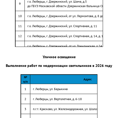
г.о. Люберцы, г. Дзержинский, ул. Шама, д.5
9
до ГБУЗ Московской области Дзержинская больница Стоматологи
10
г.о. Люберцы, г. Дзержинский, от ул. Лермонтова, д. 8 до сквера и
11
г.о. Люберцы, г. Дзержинский, ул. Спортивная, д. 11
12
г.о. Люберцы, г. Дзержинский, ул. Спортивная, д. 14, д. 15
г.о. Люберцы, г. Дзержинский, от ул. Томилинская, д.24 (участок 1)
13
до остановочного павильона
Уличное освещение
г.о. Люберцы, г. Дзержинский, от ул. Томилинская, д.24 (участок 2)
14
до остановочного павильона
Выполнение работ по модернизации светильников в 2026 году
15
г.о. Люберцы, г. Дзержинский, ул. Дзержинская, от д. 8 до д. 10
№
Адрес
п/п
г.о. Люберцы, г. Дзержинский, ул. Ленина,
16
1
г. Люберцы, ул. Барыкина
территория у религиозных скульптур,площадь Дмитрия Донского
2
г. Люберцы, ул. Вертолетная, д. 6-18
г.о. Люберцы, г. Дзержинский, ул. Ленина,
17
от ул. Ленина, д. 24 до Дзержинской городской больницы
3
п.г.т. Красково, ул. Железнодорожная, ул. Шолохова
18
г.о. Люберцы, пгт. Малаховка, Быковское шоссе вблизи д. 27