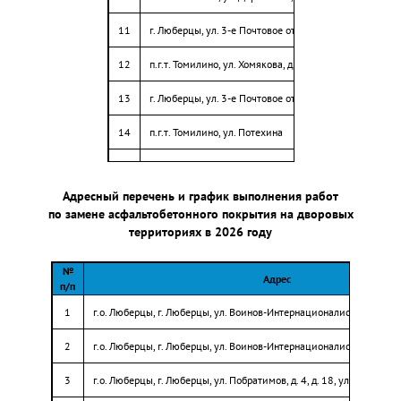
41
г.о. Люберцы, д. Островцы, ул. Подмосковная д.16
11
г. Люберцы, ул. 3-е Почтовое отд., д. 54
г.о. Люберцы, д. Островцы, от ул. Летчика Волчкова, д. 4
42
до Баулинского пруда
12
п.г.т. Томилино, ул. Хомякова, д. 1
г.о. Люберцы, д. Островцы, по ул. Подмосковная, 15Т
13
г. Люберцы, ул. 3-е Почтовое отделение, д. 70
43
до перекрестка
14
п.г.т. Томилино, ул. Потехина
15
г. Люберцы, ул. 3-е Почтовое отд., д. 76
Адресный перечень и график выполнения работ
16
п.г.т. Томилино, ул. Гаршина, д. 9ак14
по замене асфальтобетонного покрытия на дворовых
территориях в 2026 году
17
г. Люберцы, Октябрьский пр-т, д. 38
№
Адрес
18
г. Люберцы, ул. Юбилейная, д. 1
п/п
1
г.о. Люберцы, г. Люберцы, ул. Воинов-Интернационалистов, д. 6
19
г. Люберцы, ул. Южная, д. 12
2
г.о. Люберцы, г. Люберцы, ул. Воинов-Интернационалистов, д. 8
20
г. Люберцы, ул. Шоссейная, д. 8
3
г.о. Люберцы, г. Люберцы, ул. Побратимов, д. 4, д. 18, ул. Митрофан
21
п.г.т. Томилино, мкр. Птицефабрика, д. 19