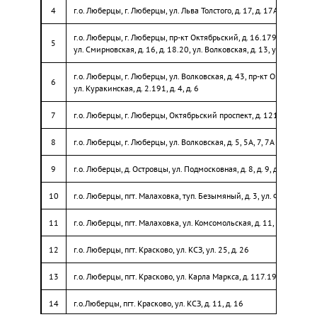
4
г.о. Люберцы, г. Люберцы, ул. Льва Толстого, д. 17, д. 17А, д. 19
22
п.г.т. Красково, п. КСЗ
г.о. Люберцы, г. Люберцы, пр-кт Октябрьский, д. 16.179, д. 181, д. 
23
г. Люберцы, ул. Кирова, д. 63
5
ул. Смирновская, д. 16, д. 18.20, ул. Волковская, д. 13, ул. Куракинск
24
п.г.т. Красково, ул. Некрасова, д. 5
г.о. Люберцы, г. Люберцы, ул. Волковская, д. 43, пр-кт Октябрьский,
6
ул. Куракинская, д. 2.191, д. 4, д. 6
7
г.о. Люберцы, г. Люберцы, Октябрьский проспект, д. 121,д. 121/2, 
8
г.о. Люберцы, г. Люберцы, ул. Волковская, д. 5, 5А, 7, 7А
9
г.о. Люберцы, д. Островцы, ул. Подмосковная, д. 8, д. 9, д. 17, д. 18, д
10
г.о. Люберцы, пгт. Малаховка, туп. Безымяный, д. 3, ул. Федорова, д
11
г.о. Люберцы, пгт. Малаховка, ул. Комсомольская, д. 11, д. 13
12
г.о. Люберцы, пгт. Красково, ул. КСЗ, ул. 25, д. 26
13
г.о. Люберцы, пгт. Красково, ул. Карла Маркса, д. 117.19, д. 117.20
14
г.о.Люберцы, пгт. Красково, ул. КСЗ, д. 11, д. 16