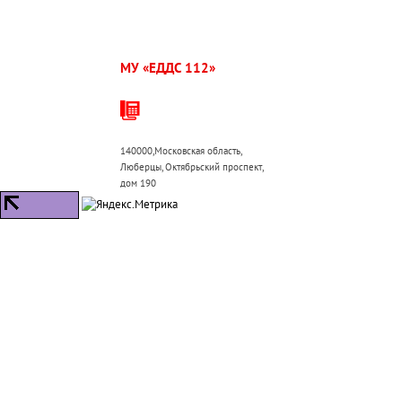
МУ «ЕДДС 112»
г.о.
Люберцы:
+7 (495) 503-30-00
140000,Московская область,
Люберцы, Октябрьский проспект,
дом 190