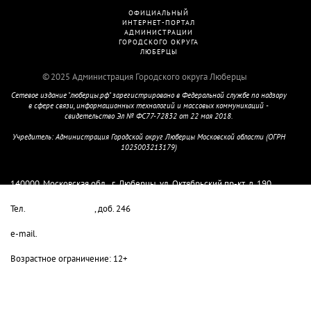
СТС
ОФИЦИАЛЬНЫЙ
ИНТЕРНЕТ-ПОРТАЛ
АДМИНИСТРАЦИИ
ГОРОДСКОГО ОКРУГА
ЛЮБЕРЦЫ
2025 Администрация Городского округа Люберцы
Сетевое издание "люберцы.рф" зарегистрировано в Федеральной службе по надзору
в сфере связи, информационных технологий и массовых коммуникаций -
свидетельство Эл № ФС77-72832 от 22 мая 2018.
Учредитель: Администрация Городской округ Люберцы Московской области (ОГРН
1025003213179)
Главный редактор Колмыкова М.Е.
140000, Московская обл., г. Люберцы, ул. Октябрьский пр-кт, д. 190
Тел.
8-498-732-80-08
, доб. 246
e-mail.
lyuber-pressa@yandex.ru
Возрастное ограничение: 12+