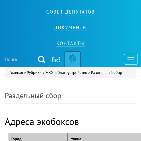
СОВЕТ ДЕПУТАТОВ
ДОКУМЕНТЫ
КОНТАКТЫ
Toggl
navig
Главная
»
Рубрики
»
ЖКХ и благоустройство
»
Раздельный сбор
Вы здесь
Раздельный сбор
Адреса экобоксов
Город
Улица