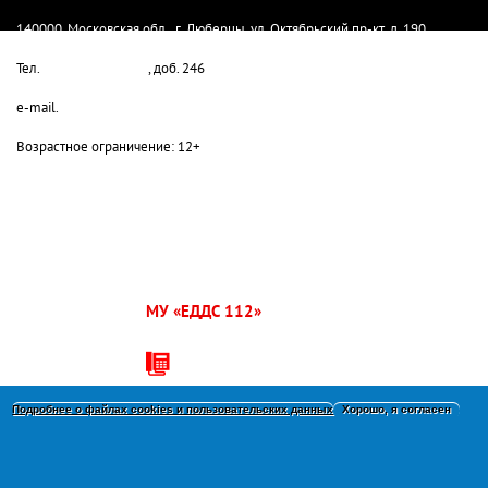
140000, Московская обл., г. Люберцы, ул. Октябрьский пр-кт, д. 190
Тел.
8-498-732-80-08
, доб. 246
e-mail.
lyuber-pressa@yandex.ru
Возрастное ограничение: 12+
МУ «ЕДДС 112»
г.о.
Люберцы:
+7 (495) 503-30-00
Подробнее о файлах сookies и пользовательских данных
Хорошо, я согласен
140000,Московская область,
Люберцы, Октябрьский проспект,
дом 190