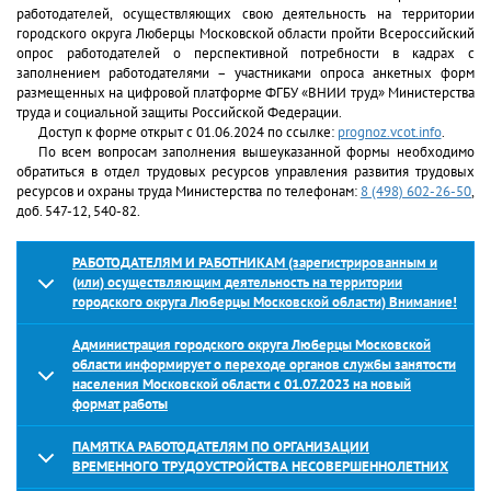
работодателей, осуществляющих свою деятельность на территории
городского округа Люберцы Московской области пройти Всероссийский
опрос работодателей о перспективной потребности в кадрах с
заполнением работодателями – участниками опроса анкетных форм
размещенных на цифровой платформе ФГБУ «ВНИИ труд» Министерства
труда и социальной защиты Российской Федерации.
Доступ к форме открыт с 01.06.2024 по ссылке:
prognoz.vcot.info
.
По всем вопросам заполнения вышеуказанной формы необходимо
обратиться в отдел трудовых ресурсов управления развития трудовых
ресурсов и охраны труда Министерства по телефонам:
8 (498) 602-26-50
,
доб. 547-12, 540-82.
РАБОТОДАТЕЛЯМ И РАБОТНИКАМ (зарегистрированным и
(или) осуществляющим деятельность на территории
городского округа Люберцы Московской области) Внимание!
Администрация городского округа Люберцы Московской
области информирует о переходе органов службы занятости
населения Московской области с 01.07.2023 на новый
формат работы
ПАМЯТКА РАБОТОДАТЕЛЯМ ПО ОРГАНИЗАЦИИ
ВРЕМЕННОГО ТРУДОУСТРОЙСТВА НЕСОВЕРШЕННОЛЕТНИХ