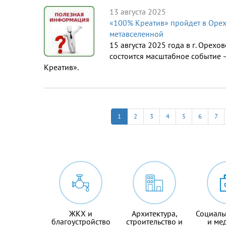
13 августа 2025
«100% Креатив» пройдет в Орех
метавселенной
15 августа 2025 года в г. Орехо
состоится масштабное событие 
Креатив».
1
2
3
4
5
6
7
ЖКХ и
Архитектура,
Социаль
благоустройство
строительство и
и ме