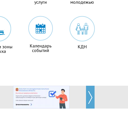
услуги
молодежью
Календарь
и зоны
КДН
событий
ыха