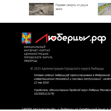
Первая смерть от укуса
змеи
ОФИЦИАЛЬНЫЙ
ИНТЕРНЕТ-ПОРТАЛ
АДМИНИСТРАЦИИ
ГОРОДСКОГО ОКРУГА
ЛЮБЕРЦЫ
2025 Администрация Городского округа Люберцы
Сетевое издание "люберцы.рф" зарегистрировано в Федеральной с
информационных технологий и массовых коммуникаций - свиде
22 мая 2018.
Учредитель: Администрация Городской округ Люберцы Московск
1025003213179)
Главный редактор Колмыкова М.Е.
140000, Московская обл., г. Люберцы, ул. Октябрьский пр-кт, д. 