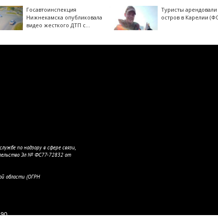
Госавтоинспекция
Туристы арендовали
Нижнекамска опубликовала
остров в Карелии (Ф
видео жесткого ДТП с
участием питбайкера
07/08/2026 – Новости
лужбе по надзору в сфере связи,
тельство Эл № ФС77-72832 от
ой области (ОГРН
190