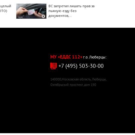
 целый
ВС запретил лишать прав за
ОТО)
пьяную езду без
документов,
удостоверяющих личность
МУ «ЕДДС 112»
г.о. Люберцы:
+7 (495) 503-30-00
140000,Московская область, Люберцы,
Октябрьский проспект, дом 190