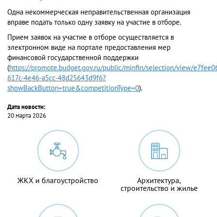
Одна некоммерческая неправительственная организация
вправе подать только одну заявку на участие в отборе.
Прием заявок на участие в отборе осуществляется в
электронном виде на портале предоставления мер
финансовой государственной поддержки
(
https://promote.budget.gov.ru/public/minfin/selection/view/e7fee0
617c-4e46-a5cc-48d25643d9f6?
showBackButton=true&competitionType=0
).
Дата новости:
20 марта 2026
ЖКХ и благоустройство
Архитектура,
строительство и жилье