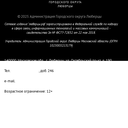
ГОРОДСКОГО ОКРУГА
ЛЮБЕРЦЫ
2025 Администрация Городского округа Люберцы
Сетевое издание "люберцы.рф" зарегистрировано в Федеральной службе по надзору
в сфере связи, информационных технологий и массовых коммуникаций -
свидетельство Эл № ФС77-72832 от 22 мая 2018.
Учредитель: Администрация Городской округ Люберцы Московской области (ОГРН
1025003213179)
Главный редактор Колмыкова М.Е.
140000, Московская обл., г. Люберцы, ул. Октябрьский пр-кт, д. 190
Тел.
8-498-732-80-08
, доб. 246
e-mail.
lyuber-pressa@yandex.ru
Возрастное ограничение: 12+