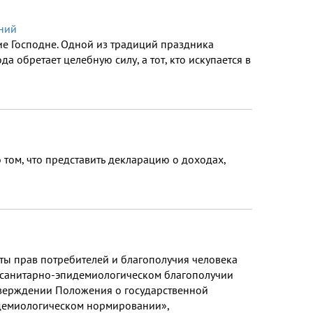
аний
ие Господне. Одной из традиций праздника
а обретает целебную силу, а тот, кто искупается в
ом, что представить декларацию о доходах,
ты прав потребителей и благополучия человека
О санитарно-эпидемиологическом благополучии
утверждении Положения о государственной
демиологическом нормировании»,