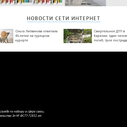
НОВОСТИ СЕТИ ИНТЕРНЕТ
Ольга Литвинова отметила
Смертельное ДТП в
45-летие на турецком
Карелии: один челов
курорте
погиб, трое пострад
(ФОТО)
лужбе по надзору в сфере связи,
тельство Эл № ФС77-72832 от