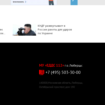
КНДР развертывает в
ек
России ракеты для ударов
али
по Украине
МУ «ЕДДС 112»
г.о. Люберцы:
+7 (495) 503-30-00
140000,Московская область, Люберцы,
Октябрьский проспект, дом 190