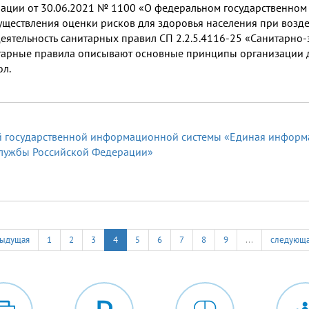
ации от 30.06.2021 № 1100 «О федеральном государственном
существления оценки рисков для здоровья населения при возд
еятельность санитарных правил СП 2.2.5.4116-25 «Санитарно
тарные правила описывают основные принципы организации д
ол.
 государственной информационной системы «Единая информа
службы Российской Федерации»
дыдущая
1
2
3
4
5
6
7
8
9
…
следующа